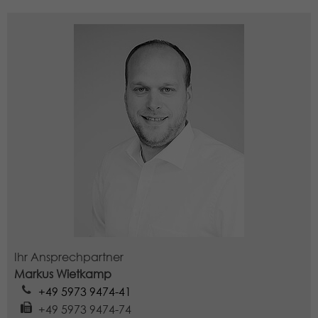
zu speichern, wie Besucher eine
Website nutzen, und hilft bei der
Zweck
Erstellung eines Analyseberichts
darüber, wie es der Website geht. Die
erhobenen Daten umfassen die
Anzahl der Besucher, die Quelle, aus
der sie stammen, und die Seiten in
anonymisierter Form.
Name
_dc_gtm_UA-97725298-1
Anbieter
Google LLC
Laufzeit
1 Minute
Dieser Cookie identifiziert die Besucher
Ihr Ansprechpartner
nach Alter, Geschlecht oder Interessen
Markus Wietkamp
Zweck
und nutzt dazu den DoubleClick des
+49 5973 9474-41
Google Tag Manager, um die gezielte
+49 5973 9474-74
Anzeigenplatzierung zu vereinfachen.