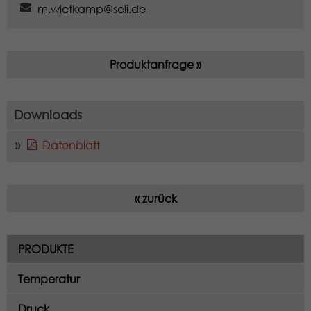
m.wietkamp@seli.de
Name
_gat_UA-97725298-1
Produktanfrage »
Anbieter
Google LLC
Laufzeit
1 Minute
Downloads
Dies ist ein von Google Analytics
Datenblatt
gesetztes Cookie vom Mustertyp, bei
dem das Musterelement auf dem
Namen die eindeutige
« zurück
Identitätsnummer des Kontos oder der
Website enthält, auf das es sich
Zweck
bezieht. Es scheint eine Variation des
_gat-Cookies zu sein, das verwendet
PRODUKTE
wird, um die von Google auf Websites
mit hohem Traffic-Aufkommen
Temperatur
aufgezeichnete Datenmenge zu
Druck
begrenzen.