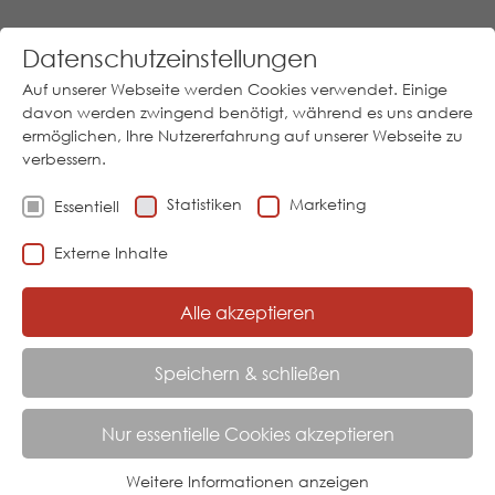
Datenschutzeinstellungen
Auf unserer Webseite werden Cookies verwendet. Einige
davon werden zwingend benötigt, während es uns andere
ermöglichen, Ihre Nutzererfahrung auf unserer Webseite zu
verbessern.
Los
Statistiken
Marketing
Essentiell
Download
05973/9474-0
│
Sprache
Externe Inhalte
Alle akzeptieren
Menu
Speichern & schließen
AKTUELL:
STARTSEITE
PRODUKTE
AUSWERTUNG
MUK VG
Nur essentielle Cookies akzeptieren
MUK VG TEMPERATUR-
Weitere Informationen anzeigen