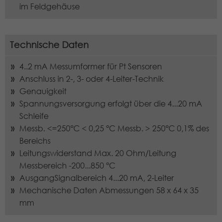
verwendet, um Besucher-, Sitzungs-
im Feldgehäuse
und Kampagnendaten zu berechnen
Externe Inhalte
Anbieter
TYPO3
und die Nutzung der Website für den
Wir verwenden auf unserer Website externe Inhalte, um
Zweck
Analysebericht der Website zu
Ihnen zusätzliche Informationen anzubieten.
Laufzeit
1 Jahr
Technische Daten
verfolgen. Die Cookies speichern
Informationen anonym und weisen
Enthält die gewählten Cookie-
4..2 mA Messumformer für Pt Sensoren
eine randoly generierte Nummer zu,
Zweck
Einstellungen.
Anschluss in 2-, 3- oder 4-Leiter-Technik
um eindeutige Besucher zu
identifizieren.
Genauigkeit
Spannungsversorgung erfolgt über die 4...20 mA
Schleife
Name
_gid
Messb. <=250°C < 0,25 °C Messb. > 250°C 0,1% des
Bereichs
Anbieter
Google LLC
Leitungswiderstand Max. 20 Ohm/Leitung
Messbereich -200...850 °C
Laufzeit
1 Tag
AusgangSignalbereich 4...20 mA, 2-Leiter
Mechanische Daten Abmessungen 58 x 64 x 35
Dieses Cookie wird von Google
Analytics installiert. Das Cookie wird
mm
verwendet, um Informationen darüber