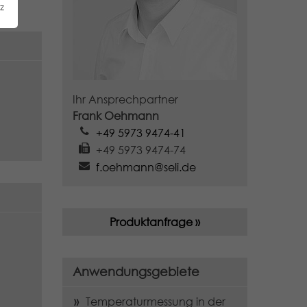
z
Ihr Ansprechpartner
Frank Oehmann
+49 5973 9474-41
+49 5973 9474-74
f.oehmann@seli.de
Produktanfrage »
Anwendungsgebiete
Temperaturmessung in der