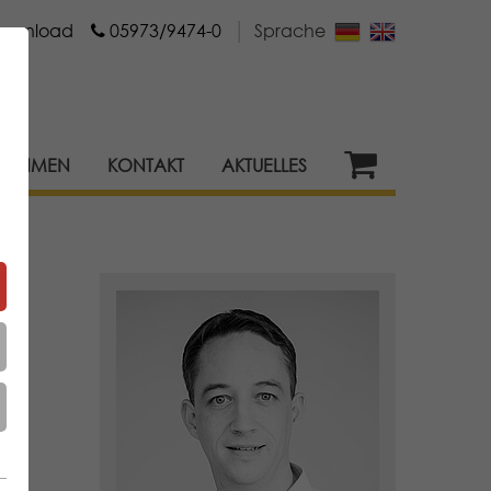
ownload
05973/9474-0
│
Sprache
RNEHMEN
KONTAKT
AKTUELLES