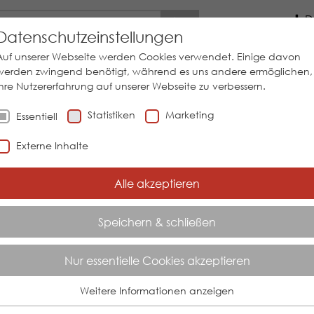
D
Los
Datenschutzeinstellungen
Auf unserer Webseite werden Cookies verwendet. Einige davon
werden zwingend benötigt, während es uns andere ermöglichen,
Ihre Nutzererfahrung auf unserer Webseite zu verbessern.
SYSTEMLÖSUNGEN
SERVICES
BRANCHEN
UNTE
Statistiken
Marketing
Essentiell
L:
Externe Inhalte
Alle akzeptieren
 TF 46 TEMPERATURFÜHLER
Speichern & schließen
turmesstechnik
turfühler für Aseptische Anwendungen mit
Nur essentielle Cookies akzeptieren
eißmuffensystem M12
Weitere Informationen anzeigen
Essentiell