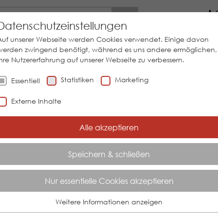
Los
Datenschutzeinstellungen
Auf unserer Webseite werden Cookies verwendet. Einige davon
werden zwingend benötigt, während es uns andere ermöglichen,
Ihre Nutzererfahrung auf unserer Webseite zu verbessern.
SYSTEMLÖSUNGEN
SERVICES
BRANCHEN
UNTE
Statistiken
Marketing
Essentiell
L:
Externe Inhalte
Alle akzeptieren
 TF 38 TEMPERATURFÜHLER
Speichern & schließen
turmesstechnik
turfühler für Aseptische Anwendungen
Nur essentielle Cookies akzeptieren
Weitere Informationen anzeigen
Essentiell