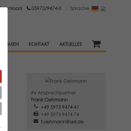
Download
05973/9474-0
│
Sprache
RNEHMEN
KONTAKT
AKTUELLES
Ihr Ansprechpartner
Frank Oehmann
+49 5973 9474-41
+49 5973 9474-74
f.oehmann@seli.de