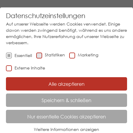
Datenschutzeinstellungen
Auf unserer Webseite werden Cookies verwendet. Einige
davon werden zwingend benötigt, während es uns andere
ermöglichen, Ihre Nutzererfahrung auf unserer Webseite zu
verbessern.
Los
Statistiken
Marketing
Essentiell
Download
05973/9474-0
│
Sprache
Externe Inhalte
Alle akzeptieren
Menu
Speichern & schließen
AKTUELL:
STARTSEITE
PRODUKTE
TEMPERATUR
TF 45
Nur essentielle Cookies akzeptieren
TYP TF 45 TEMPERATURFÜHLER
Weitere Informationen anzeigen