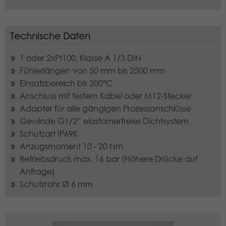
verwendet, um Besucher-, Sitzungs-
und Kampagnendaten zu berechnen
Externe Inhalte
Anbieter
TYPO3
und die Nutzung der Website für den
Wir verwenden auf unserer Website externe Inhalte, um
Zweck
Analysebericht der Website zu
Technische Daten
Ihnen zusätzliche Informationen anzubieten.
Laufzeit
1 Jahr
verfolgen. Die Cookies speichern
1 oder 2xPt100, Klasse A 1/3 DIN
Informationen anonym und weisen
Enthält die gewählten Cookie-
eine randoly generierte Nummer zu,
Fühlerlängen von 50 mm bis 2500 mm
Zweck
Einstellungen.
um eindeutige Besucher zu
Einsatzbereich bis 200°C
identifizieren.
Anschluss mit festem Kabel oder M12-Stecker
Adapter für alle gängigen Prozessanschlüsse
Gewinde G1/2” elastomerfreies Dichtsystem
Name
_gid
Schutzart IP69K
Anzugsmoment 10 - 20 Nm
Anbieter
Google LLC
Betriebsdruck max. 16 bar (Höhere Drücke auf
Laufzeit
1 Tag
Anfrage)
Schutzrohr Ø 6 mm
Dieses Cookie wird von Google
Analytics installiert. Das Cookie wird
verwendet, um Informationen darüber