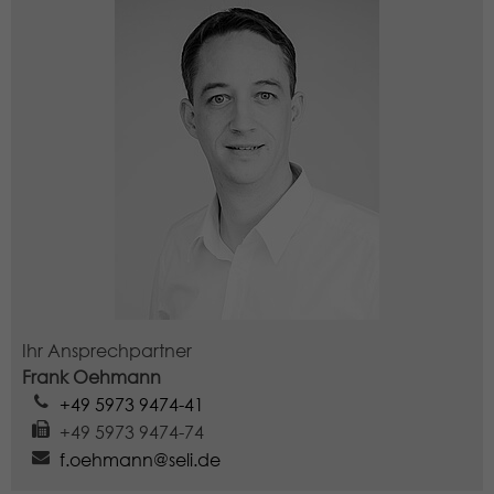
zu speichern, wie Besucher eine
Website nutzen, und hilft bei der
Zweck
Erstellung eines Analyseberichts
darüber, wie es der Website geht. Die
erhobenen Daten umfassen die
Anzahl der Besucher, die Quelle, aus
der sie stammen, und die Seiten in
anonymisierter Form.
Name
_dc_gtm_UA-97725298-1
Anbieter
Google LLC
Laufzeit
1 Minute
Ihr Ansprechpartner
Frank Oehmann
Dieser Cookie identifiziert die Besucher
+49 5973 9474-41
nach Alter, Geschlecht oder Interessen
+49 5973 9474-74
Zweck
und nutzt dazu den DoubleClick des
f.oehmann@seli.de
Google Tag Manager, um die gezielte
Anzeigenplatzierung zu vereinfachen.