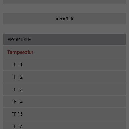
« zurück
PRODUKTE
Temperatur
TF 11
TF 12
TF 13
TF 14
TF 15
TF 16